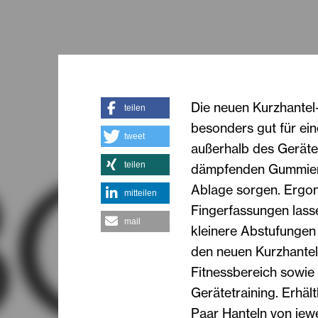
Die neuen Kurzhante
teilen
besonders gut für e
tweet
außerhalb des Geräte
teilen
dämpfenden Gummieru
Ablage sorgen. Ergon
mitteilen
Fingerfassungen lasse
mail
kleinere Abstufungen 
den neuen Kurzhante
Fitnessbereich sowie 
Gerätetraining. Erhäl
Paar Hanteln von jewe