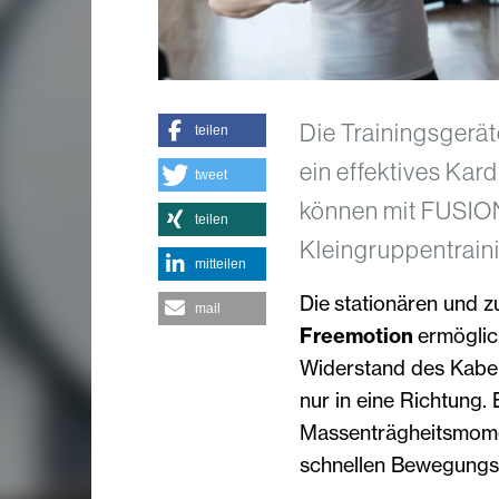
Die Trainingsger
teilen
ein effektives Kard
tweet
können mit FUSIO
teilen
Kleingruppentrain
mitteilen
Die stationären und z
mail
Freemotion
ermöglic
Widerstand des Kabe
nur in eine Richtung.
Massenträgheitsmomen
schnellen Bewegungs