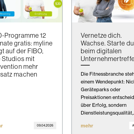
0-Programme 12
Vernetze dich.
ate gratis: myline
Wachse. Starte du
gt auf der FIBO,
beim digitalen
 Studios mit
Unternehmertreffe
vention mehr
satz machen
Die Fitnessbranche steh
einem Wendepunkt: Nic
Geräteparks oder
Preisaktionen entschei
über Erfolg, sondern
Dienstleistungsqualität
r
mehr
09.04.2026
A