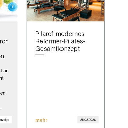
Pilaref: modernes
rch
Reformer-Pilates-
Gesamtkonzept
n.
t an
ht
den
,…
mehr
nzeige
25.02.2026