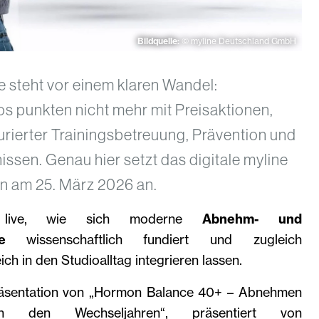
Bildquelle:
© myline Deutschland GmbH
 steht vor einem klaren Wandel:
os punkten nicht mehr mit Preisaktionen,
urierter Trainingsbetreuung, Prävention und
sen. Genau hier setzt das digitale myline
n am 25. März 2026 an.
n live, wie sich moderne
Abnehm- und
epte
wissenschaftlich fundiert und zugleich
eich in den Studioalltag integrieren lassen.
 Präsentation von „Hormon Balance 40+ – Abnehmen
 den Wechseljahren“, präsentiert von