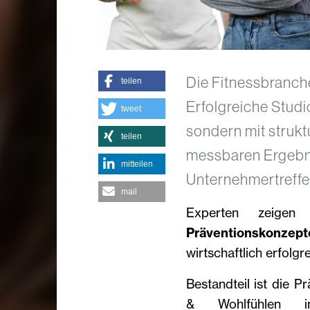
Die Fitnessbranche
teilen
Erfolgreiche Studi
tweet
sondern mit strukt
teilen
messbaren Ergebnis
mitteilen
Unternehmertreffe
mail
Experten zeige
Präventionskonz
wirtschaftlich erfolgr
Bestandteil ist die
& Wohlfühlen in