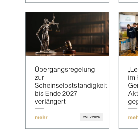
Übergangsregelung
„Le
zur
im 
Scheinselbstständigkeit
Ge
bis Ende 2027
Akt
verlängert
ge
mehr
meh
25.02.2026