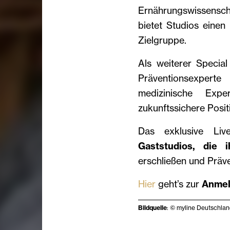
Ernährungswissensch
bietet Studios einen 
Zielgruppe.
Als weiterer Specia
Präventionsexpert
medizinische Expe
zukunftssichere Posi
Das exklusive Liv
Gaststudios, die 
erschließen und Präv
Hier
geht’s zur
Anme
Bildquelle
: © myline Deutschl