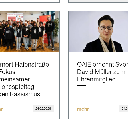
rnort Hafenstraße“
ÖAIE ernennt Sve
Fokus:
David Müller zum
meinsamer
Ehrenmitglied
ionsspieltag
gen Rassismus
r
mehr
24.02.2026
24.0