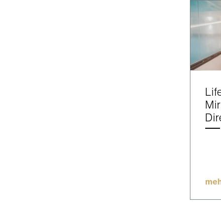
Lif
Mir
Dir
meh