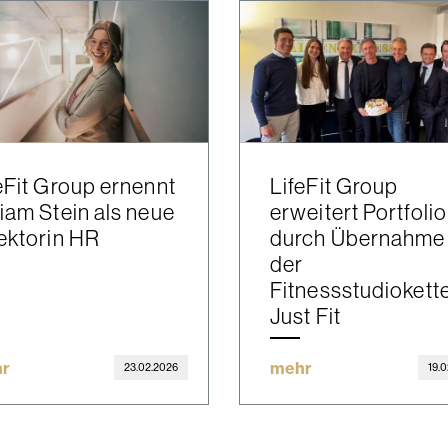
eFit Group ernennt
LifeFit Group
iam Stein als neue
erweitert Portfolio
ektorin HR
durch Übernahme
der
Fitnessstudiokett
Just Fit
r
mehr
23.02.2026
19.