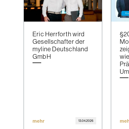
Eric Herrforth wird
§2
Gesellschafter der
Mon
myline Deutschland
zei
GmbH
wie
Prä
Um
mehr
meh
13.04.2026