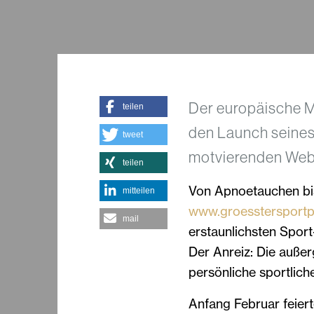
Der europäische Ma
teilen
den Launch seines
tweet
motvierenden Websi
teilen
Von Apnoetauchen bis
mitteilen
www.groesstersportp
mail
erstaunlichsten Sport-
Der Anreiz: Die auße
persönliche sportliche
Anfang Februar feiert