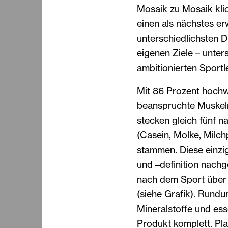
Mosaik zu Mosaik kli
einen als nächstes erw
unterschiedlichsten 
eigenen Ziele – unter
ambitionierten Sportle
Mit 86 Prozent hochw
beanspruchte Muskeln
stecken gleich fünf n
(Casein, Molke, Milch
stammen. Diese einzi
und –definition nach
nach dem Sport über 
(siehe Grafik). Rundu
Mineralstoffe und es
Produkt komplett. Pla