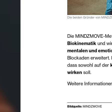
Die beiden Gründer von MINDZ
Die MINDZMOVE-Meth
Biokinematik
und wir
mentalen und emoti
Blockaden erweitert.
dass sowohl auf der
wirken
soll.
Weitere Informatione
Bildquelle:
MINDZMOVE