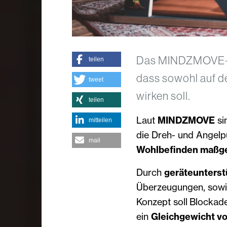
Das MINDZMOVE-Kon
teilen
dass sowohl auf d
tweet
wirken soll.
teilen
Laut
MINDZMOVE
si
mitteilen
die Dreh- und Angelp
mail
Wohlbefinden maßge
Durch
geräteunters
Überzeugungen, sowi
Konzept soll Blockad
ein
Gleichgewicht vo