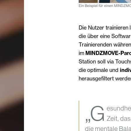
Ein Beispiel für einen MINDZM
Die Nutzer trainier
die über eine Softwa
Trainierenden währen
im
MINDZMOVE-Parc
Station soll via Tou
die optimale und
indi
herausgefiltert werde
„G
esundheit
Zeit, da
die mentale Bal