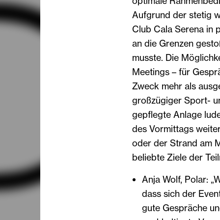
optimale Rahmenbedi
Aufgrund der stetig
Club Cala Serena in 
an die Grenzen gesto
musste. Die Möglichke
Meetings – für Gesprä
Zweck mehr als ausgez
großzügiger Sport- un
gepflegte Anlage lude
des Vormittags weiter
oder der Strand am M
beliebte Ziele der Te
Anja Wolf, Polar: „
dass sich der Event
gute Gespräche und