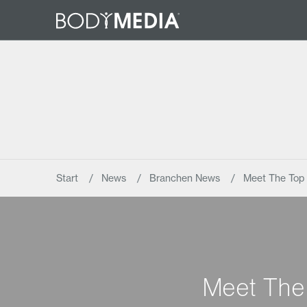
Start
News
Branchen News
Meet The Top 
Meet The 