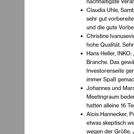
nachhaltigste Vera
Claudia Uhle, Samba
sehr gut vorbereite
und die gute Vorbe
Christine Ivanusevi
hohe Qualität. Sehr
Hans Heller, INKO: 
Branche. Das gewäh
Investorenseite gen
immer Spaß gemach
Johannes und Marc 
Meetingraum bedeut
hatten alleine 16 T
Alois Hannecker, P
etwas skeptisch we
wegen der Größe. Je