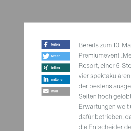
Bereits zum 10. M
teilen
Premiumevent „Meet
tweet
Resort, einer 5-St
teilen
vier spektakulären
mitteilen
der bestens ausge
mail
Seiten hoch gelobt
Erwartungen weit 
dafür betrieben, da
die Entscheider de