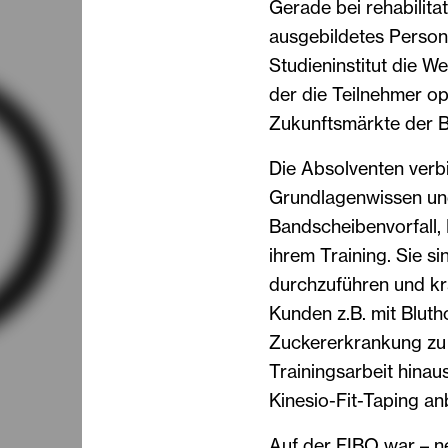
Gerade bei rehabilita
ausgebildetes Person
Studieninstitut die W
der die Teilnehmer opt
Zukunftsmärkte der 
Die Absolventen verb
Grundlagenwissen un
Bandscheibenvorfall,
ihrem Training. Sie si
durchzuführen und kra
Kunden z.B. mit Blut
Zuckererkrankung zu 
Trainingsarbeit hin
Kinesio-Fit-Taping an
Auf der FIBO war – n