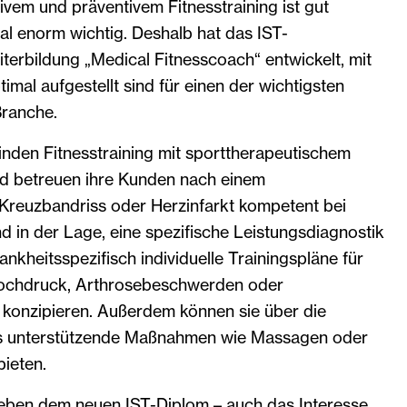
tivem und präventivem Fitnesstraining ist gut
al enorm wichtig. Deshalb hat das IST-
eiterbildung „Medical Fitnesscoach“ entwickelt, mit
imal aufgestellt sind für einen der wichtigsten
Branche.
inden Fitnesstraining mit sporttherapeutischem
d betreuen ihre Kunden nach einem
 Kreuzbandriss oder Herzinfarkt kompetent bei
nd in der Lage, eine spezifische Leistungsdiagnostik
nkheitsspezifisch individuelle Trainingspläne für
hochdruck, Arthrosebeschwerden oder
konzipieren. Außerdem können sie über die
aus unterstützende Maßnahmen wie Massagen oder
bieten.
eben dem neuen IST-Diplom – auch das Interesse