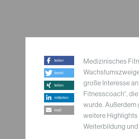
Medizinisches Fitn
teilen
Wachstumszweige d
tweet
große Interesse an
teilen
Fitnesscoach“, die
mitteilen
wurde. Außerdem g
mail
weitere Highlights
Weiterbildung und