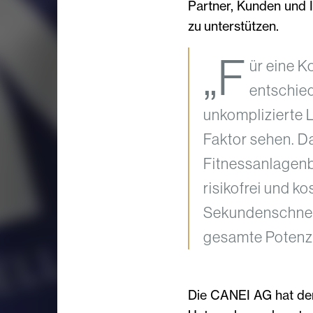
Partner, Kunden und I
zu unterstützen.
„F
ür eine 
entschied
unkomplizierte
Faktor sehen. Da
Fitnessanlagenbe
risikofrei und k
Sekundenschnelle
gesamte Potenzi
Die CANEI AG hat den