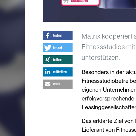
Matrix kooperiert
teilen
Fitnessstudios mi
tweet
unterstützen.
teilen
Besonders in der aktuel
mitteilen
Fitnessstudiobetreibe
mail
eigenen Unternehmens
erfolgversprechende 
Leasinggesellschafte
Das erklärte Ziel von 
Lieferant von Fitness