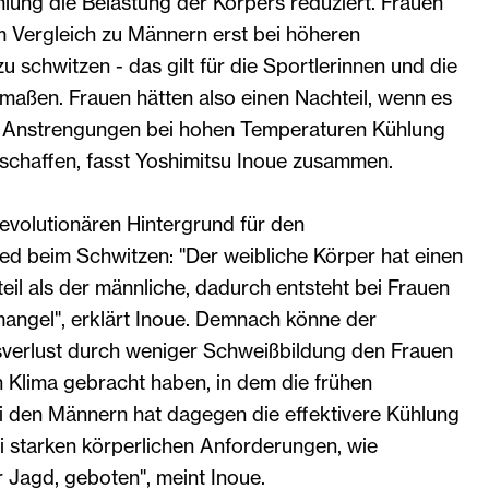
hlung die Belastung der Körpers reduziert. Frauen
m Vergleich zu Männern erst bei höheren
 schwitzen - das gilt für die Sportlerinnen und die
rmaßen. Frauen hätten also einen Nachteil, wenn es
i Anstrengungen bei hohen Temperaturen Kühlung
schaffen, fasst Yoshimitsu Inoue zusammen.
evolutionären Hintergrund für den
ed beim Schwitzen: "Der weibliche Körper hat einen
il als der männliche, dadurch entsteht bei Frauen
mangel", erklärt Inoue. Demnach könne der
tsverlust durch weniger Schweißbildung den Frauen
n Klima gebracht haben, in dem die frühen
i den Männern hat dagegen die effektivere Kühlung
ei starken körperlichen Anforderungen, wie
r Jagd, geboten", meint Inoue.