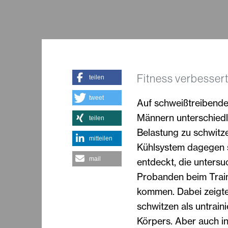
Fitness verbesser
teilen
tweet
Auf schweißtreibende 
Männern unterschiedli
teilen
Belastung zu schwitze
mitteilen
Kühlsystem dagegen s
mail
entdeckt, die untersu
Probanden beim Train
kommen. Dabei zeigte 
schwitzen als untrain
Körpers. Aber auch in