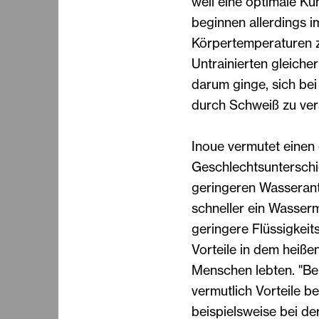
weil eine optimale Kü
beginnen allerdings i
Körpertemperaturen zu
Untrainierten gleiche
darum ginge, sich be
durch Schweiß zu ver
Inoue vermutet einen 
Geschlechtsunterschi
geringeren Wasserante
schneller ein Wasser
geringere Flüssigkei
Vorteile in dem heiße
Menschen lebten. "Be
vermutlich Vorteile b
beispielsweise bei de