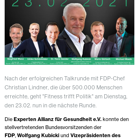
Nach der erfolgreichen Talkrunde mit FDP-Chef
Christian Lindner, die über 500.000 Menschen
erreichte, geht "Fitness trifft Politik" am Dienstag,
den 23.02. nun in die nächste Runde.
Die
Experten Allianz für Gesundheit e.V.
konnte den
stellvertretenden Bundesvorsitzenden der
FDP
,
Wolfgang Kubicki
und
Vizepräsidenten des