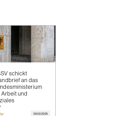
SV schickt
andbrief an das
ndesministerium
r Arbeit und
ziales
hr
09.02.2026