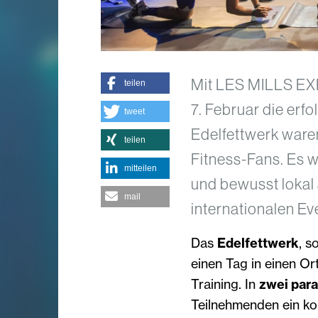
Mit LES MILLS E
teilen
7. Februar die erfo
tweet
Edelfettwerk waren
teilen
Fitness-Fans. Es w
mitteilen
und bewusst lokal 
mail
internationalen E
Das
Edelfettwerk
, s
einen Tag in einen O
Training. In
zwei para
Teilnehmenden ein k