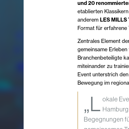
und 20 renommierte
etablierten Klassike
anderem
LES MILLS
Format für erfahrene 
Zentrales Element de
gemeinsame Erleben v
Branchenbeteiligte 
miteinander zu traini
Event unterstrich d
Bewegung im regional
„L
okale Ev
Hamburg z
Begegnungen für