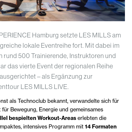
XPERIENCE Hamburg setzte LES MILLS am
lgreiche lokale Eventreihe fort. Mit dabei im
 rund 500 Trainierende, Instruktoren und
ar das vierte Event der regionalen Reihe
ausgerichtet – als Ergänzung zur
venttour LES MILLS LIVE.
onst als Technoclub bekannt, verwandelte sich für
rt für Bewegung, Energie und gemeinsames
llel bespielten Workout-Areas
erlebten die
ompaktes, intensives Programm mit
14 Formaten