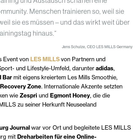
ining und Austausch schaffen eine
mmunity. Menschen trainieren so, weil sie
 weil sie es müssen – und das wirkt weit über
ainingstag hinaus.“
Jens Schulze, CEO LES MILLS Germany
s Event von
LES MILLS
von Partnern und
ort- und Lifestyle-Umfeld, darunter
adidas
,
d Bar
mit eigens kreiertem Les Mills Smoothie,
 Recovery Zone
. Internationale Akzente setzten
ken wie
Zespri
und
Egmont Honey
, die die
MILLS zu seiner Herkunft Neuseeland
rg Journal
war vor Ort und begleitete LES MILLS
rg mit
Dreharbeiten für eine Online-