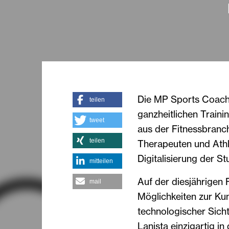
Die MP Sports Coachi
teilen
ganzheitlichen Traini
tweet
aus der Fitnessbranch
teilen
Therapeuten und Athl
Digitalisierung der St
mitteilen
Auf der diesjährigen 
mail
Möglichkeiten zur Ku
technologischer Sicht
Lanista einzigartig i