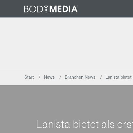
Start
News
Branchen News
Lanista bietet
Lanista bietet als er