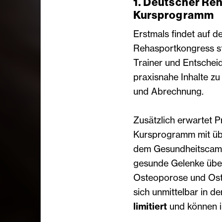
1. Deutscher Re
Kursprogramm
Erstmals findet auf d
Rehasportkongress sta
Trainer und Entschei
praxisnahe Inhalte z
und Abrechnung.
Zusätzlich erwartet P
Kursprogramm mit über
dem Gesundheitscamp
gesunde Gelenke über
Osteoporose und Oste
sich unmittelbar in de
limitiert
und können i