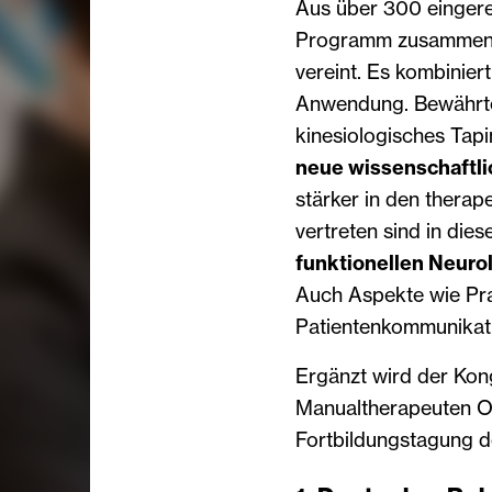
Aus über 300 eingere
Programm zusammenges
vereint. Es kombinier
Anwendung. Bewährte
kinesiologisches Tapi
neue wissenschaftli
stärker in den therap
vertreten sind in di
funktionellen Neuro
Auch Aspekte wie Pr
Patientenkommunikat
Ergänzt wird der Kon
Manualtherapeuten O
Fortbildungstagung d