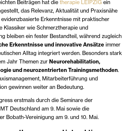
ichten Beiträgen hat die
therapie LEIPZIG
ein
tellt, das Relevanz, Aktualität und Praxisnähe
t evidenzbasierte Erkenntnisse mit praktischer
 Klassiker wie Schmerztherapie und
ng bleiben ein fester Bestandteil, während zugleich
che Erkenntnisse und innovative Ansätze
immer
eutischen Alltag integriert werden. Besonders stark
esem Jahr Themen zur
Neurorehabilitation,
logie und neurozentrierten Trainingsmethoden
.
axismanagement, Mitarbeiterführung und
ion gewinnen weiter an Bedeutung.
gress erstmals durch die Seminare der
MT Deutschland am 9. Mai sowie die
er Bobath-Vereinigung am 9. und 10. Mai.