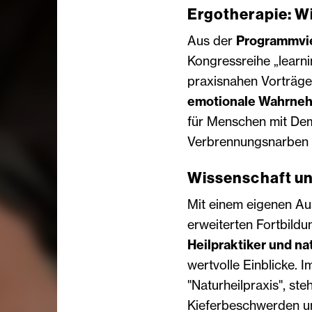
Ergotherapie: 
Aus der
Programmvie
Kongressreihe „learni
praxisnahen Vorträg
emotionale Wahrneh
für Menschen mit De
Verbrennungsnarben v
Wissenschaft un
Mit einem eigenen Au
erweiterten Fortbild
Heilpraktiker und na
wertvolle Einblicke. I
"Naturheilpraxis", 
Kieferbeschwerden u