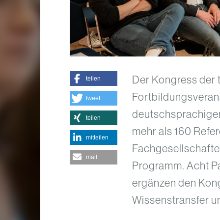
Der Kongress der t
teilen
Fortbildungsverans
tweet
deutschsprachigen
teilen
mehr als 160 Refe
mitteilen
Fachgesellschafte
mail
Programm. Acht Pa
ergänzen den Kongr
Wissenstransfer un