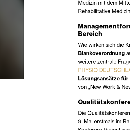
Medizin mit dem Mitt
Rehabilitative Medizi
Managementforum
Bereich
Wie wirken sich die K
Blankoverordnung
au
weitere zentrale Fr
PHYSIO DEUTSCHL
Lösungsansätze für 
von „New Work & New
Qualitätskonfer
Die Qualitätskonfere
9. Mai erstmals im R
Konferenz thematisie