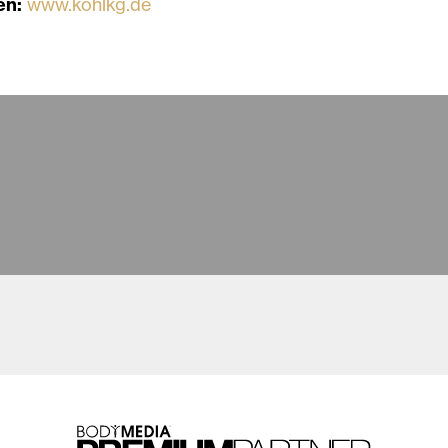
en:
www.kohlkg.de