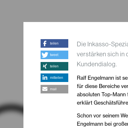
Die Inkasso-Spez
teilen
verstärken sich in
tweet
Kundendialog.
teilen
Ralf Engelmann ist se
mitteilen
für diese Bereiche ve
mail
absoluten Top-Mann f
erklärt Geschätsführe
Schon vor seinem Wec
Engelmann bei großen 