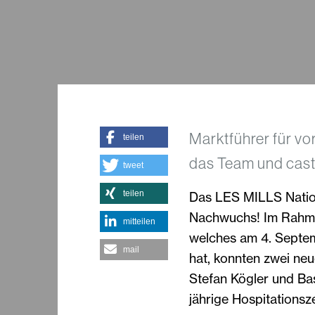
Marktführer für vo
teilen
das Team und cast
tweet
teilen
Das LES MILLS Nation
Nachwuchs! Im Rahmen
mitteilen
welches am 4. Septem
mail
hat, konnten zwei neu
Stefan Kögler und Bas
jährige Hospitationsze