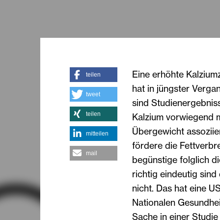
Eine erhöhte Kalziumz
teilen
hat in jüngster Verga
tweet
sind Studienergebnis
teilen
Kalzium vorwiegend m
Übergewicht assoziier
mitteilen
fördere die Fettverbr
mail
begünstige folglich 
richtig eindeutig sind
nicht. Das hat eine 
Nationalen Gesundheit
Sache in einer Studie