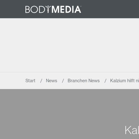
Start
News
Branchen News
Kalzium hilft
Ka