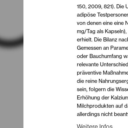
150, 2009, 821). Die
adipöse Testpersonen 
von denen eine eine 
mg/Tag als Kapseln), 
erhielt. Die Bilanz n
Gemessen an Paramet
oder Bauchumfang ware
relevante Unterschie
präventive Maßnahme 
die reine Nahrungse
sein, folgern die Wis
Erhöhung der Kalziu
Milchprodukten auf da
allerdings nicht bean
Weitere Infos