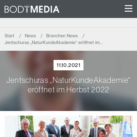
Start
News
Branchen News
Jentschuras „NaturKundeAkademie“ eröffnet im…
11.10.2021
Jentschuras „NaturKundeAkademie“
eröffnet im Herbst 2022