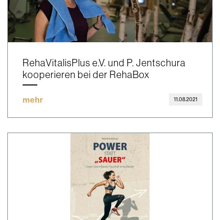
RehaVitalisPlus e.V. und P. Jentschura
kooperieren bei der RehaBox
mehr
11.08.2021