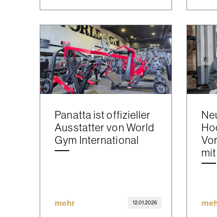
Panatta ist offizieller
Neu
Ausstatter von World
Hoc
Gym International
Vor
mi
mehr
meh
12.01.2026