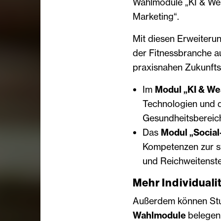
Wahlmodule „KI & Wea
Marketing“.
Mit diesen Erweiteru
der Fitnessbranche a
praxisnahen Zukunft
Im
Modul „KI & We
Technologien und d
Gesundheitsbereic
Das
Modul „Social
Kompetenzen zur s
und Reichweitenste
Mehr Individuali
Außerdem können St
Wahlmodule
belegen