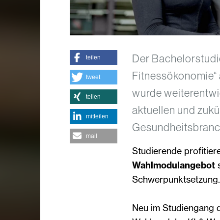
Der Bachelorstudi
teilen
Fitnessökonomie“
tweet
wurde weiterentwi
teilen
aktuellen und zuk
mitteilen
Gesundheitsbranch
mail
Studierende profitier
Wahlmodulangebot
s
Schwerpunktsetzung.
Neu im Studiengang 