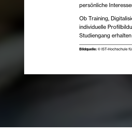
persönliche Interesse
Ob Training, Digitali
individuelle Profilbil
Studiengang erhalten
Bildquelle:
© IST-Hochschule f