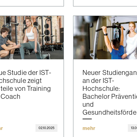
e Studie der IST-
Neuer Studienga
hschule zeigt
an der IST-
teile von Training
Hochschule:
t Coach
Bachelor Prävent
und
Gesundheitsförde
r
mehr
02.10.2025
13.