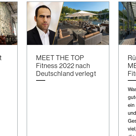
t
MEET THE TOP
Rü
Fitness 2022 nach
ME
Deutschland verlegt
Fi
Was
gut
ein
un
Ges
vie