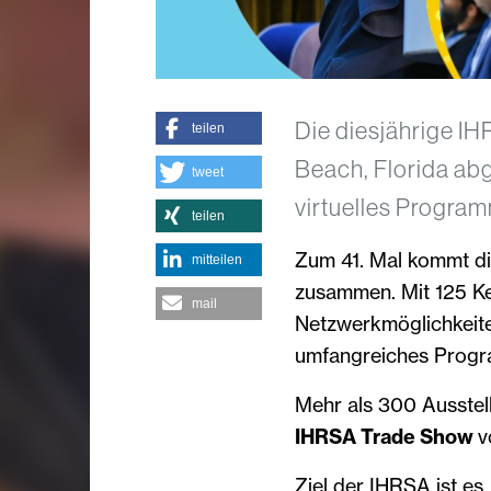
Die diesjährige IH
teilen
Beach, Florida abg
tweet
virtuelles Program
teilen
Zum 41. Mal kommt d
mitteilen
zusammen. Mit 125 Ke
mail
Netzwerkmöglichkeite
umfangreiches Prog
Mehr als 300 Ausstel
IHRSA Trade Show
v
Ziel der IHRSA ist es