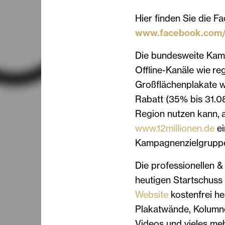
Hier finden Sie die F
www.facebook.com/id
Die bundesweite Kamp
Offline-Kanäle wie re
Großflächenplakate w
Rabatt (35% bis 31.08.
Region nutzen kann, 
www.12millionen.de
ei
Kampagnenzielgruppe -
Die professionellen 
heutigen Startschus
Website
kostenfrei he
Plakatwände, Kolumnen
Videos und vieles meh