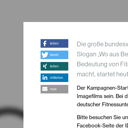
Die große bundes
teilen
Slogan „Wo aus Be
tweet
Bedeutung von Fi
teilen
macht, startet heu
mitteilen
Der Kampagnen-Starts
mail
Imagefilms sein. Bei d
deutscher Fitnessunt
Bitte besuchen Sie u
Facebook-Seite der ID