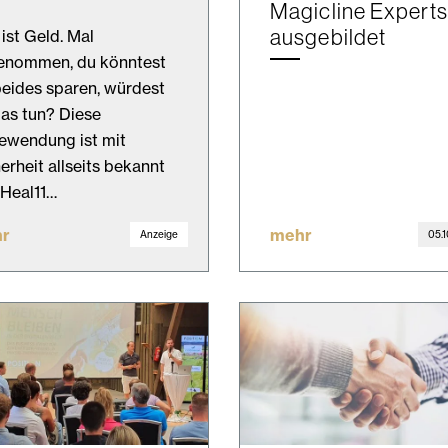
Magicline Experts
ausgebildet
 ist Geld. Mal
enommen, du könntest
beides sparen, würdest
as tun? Diese
ewendung ist mit
erheit allseits bekannt
Heal11…
r
mehr
Anzeige
05.