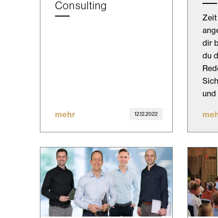
Consulting
Zeit
ang
dir 
du d
Red
Sich
und 
mehr
meh
12.12.2022