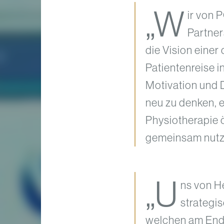
„W
ir von 
Partner
die Vision einer
Patientenreise i
Motivation und 
neu zu denken, ei
Physiotherapie 
gemeinsam nutze
„U
ns von H
strategi
welchen am Ende