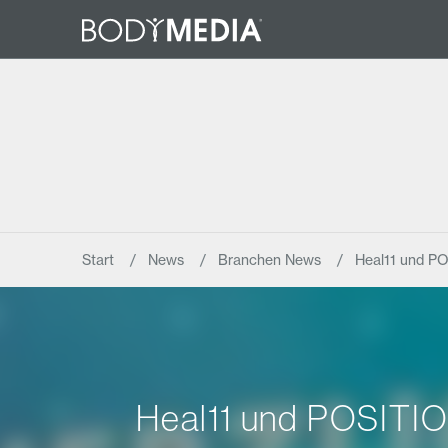
Start
News
Branchen News
Heal11 und P
Heal11 und POSITIO