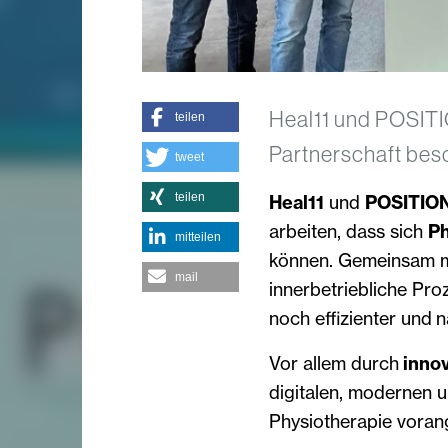
Heal11 und POSITI
teilen
Partnerschaft bes
tweet
teilen
Heal11
und
POSITION
arbeiten, dass sich
Ph
mitteilen
können. Gemeinsam m
mail
innerbetriebliche Pr
noch effizienter und 
Vor allem durch
innov
digitalen, modernen u
Physiotherapie voran