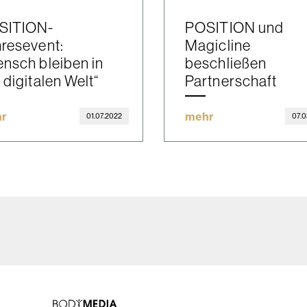
SITION-
POSITION und
resevent:
Magicline
nsch bleiben in
beschließen
 digitalen Welt“
Partnerschaft
r
mehr
01.07.2022
07.0