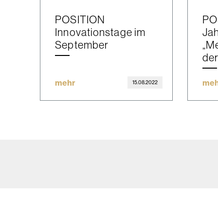
POSITION
PO
Innovationstage im
Jah
September
„Me
der
mehr
meh
15.08.2022