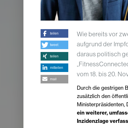
Wie bereits vor z
teilen
aufgrund der Impf
tweet
daraus politisch
teilen
„FitnessConnected
mitteilen
vom 18. bis 20. No
mail
Durch die gestrigen 
zusätzlich den öffent
Ministerpräsidenten, 
ein weiterer, umfas
Inzidenzlage verfas