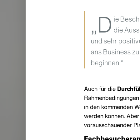
„D
ie Besch
die Auss
und sehr positive
ans Business zu
beginnen.“
Auch für die
Durchfü
Rahmenbedingungen kl
in den kommenden 
werden können. Aber a
vorausschauender Pl
Fachbesucheranz