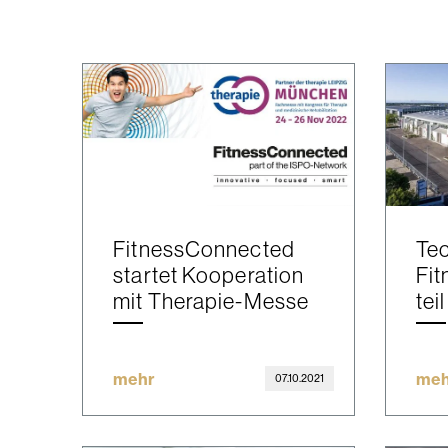
FitnessConnected
Te
startet Kooperation
Fi
mit Therapie-Messe
teil
mehr
meh
07.10.2021