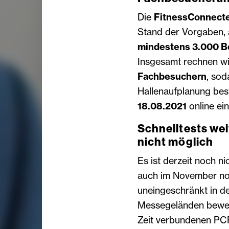
Die
FitnessConnect
Stand der Vorgaben, 
mindestens 3.000 B
Insgesamt rechnen w
Fachbesuchern
, sod
Hallenaufplanung bes
18.08.2021
online ein
Schnelltests wei
nicht möglich
Es ist derzeit noch n
auch im November noch
uneingeschränkt in de
Messegeländen beweg
Zeit verbundenen PCR-