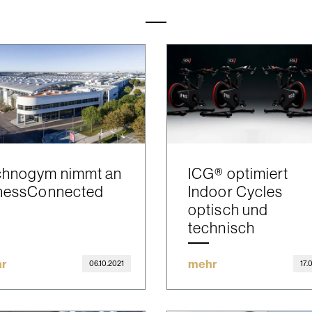
chnogym nimmt an
ICG® optimiert
tnessConnected
Indoor Cycles
optisch und
technisch
r
mehr
06.10.2021
17.