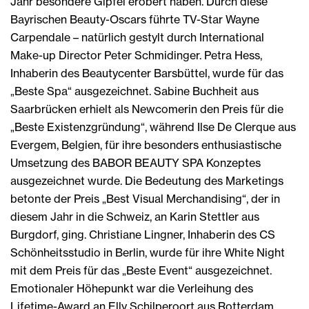
Jahr besondere Gipfel erobert haben. Durch diese
Bayrischen Beauty-Oscars führte TV-Star Wayne
Carpendale – natürlich gestylt durch International
Make-up Director Peter Schmidinger. Petra Hess,
Inhaberin des Beautycenter Barsbüttel, wurde für das
„Beste Spa“ ausgezeichnet. Sabine Buchheit aus
Saarbrücken erhielt als Newcomerin den Preis für die
„Beste Existenzgründung“, während Ilse De Clerque aus
Evergem, Belgien, für ihre besonders enthusiastische
Umsetzung des BABOR BEAUTY SPA Konzeptes
ausgezeichnet wurde. Die Bedeutung des Marketings
betonte der Preis „Best Visual Merchandising“, der in
diesem Jahr in die Schweiz, an Karin Stettler aus
Burgdorf, ging. Christiane Lingner, Inhaberin des CS
Schönheitsstudio in Berlin, wurde für ihre White Night
mit dem Preis für das „Beste Event“ ausgezeichnet.
Emotionaler Höhepunkt war die Verleihung des
Lifetime-Award an Elly Schilperoort aus Rotterdam.