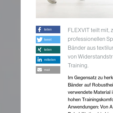
FLEXVIT teilt mit
teilen
professionellen Sp
tweet
Bänder aus textil
teilen
von Widerstandstra
mitteilen
Training.
mail
Im Gegensatz zu her
Bänder auf Robusthei
verwendete Material 
hohen Trainingskomfor
Anwendungen: Von Ath