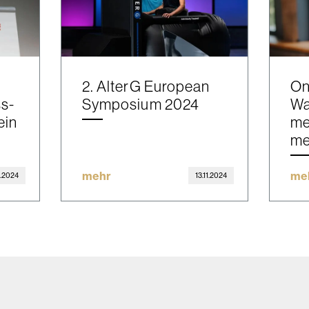
i
2. AlterG European
On
ss-
Symposium 2024
Wa
ein
me
me
mehr
me
1.2024
13.11.2024