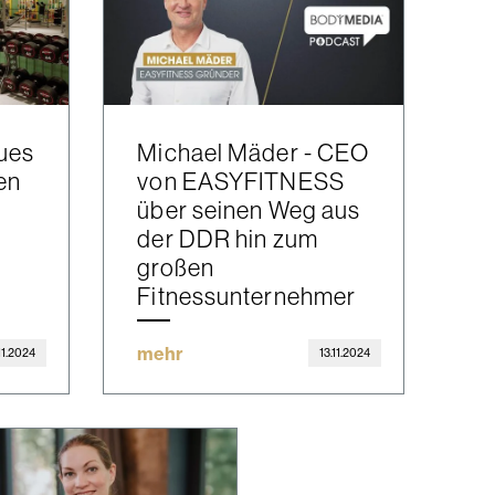
ues
Michael Mäder - CEO
en
von EASYFITNESS
über seinen Weg aus
der DDR hin zum
großen
Fitnessunternehmer
mehr
.11.2024
13.11.2024