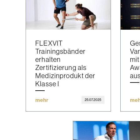
FLEXVIT
Ge
Trainingsbänder
Va
erhalten
mit
Zertifizierung als
Aw
Medizinprodukt der
au
Klasse I
mehr
meh
25.07.2025