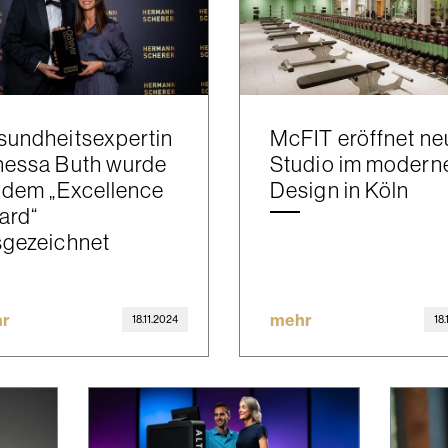
sundheitsexpertin
McFIT eröffnet ne
nessa Buth wurde
Studio im modern
 dem „Excellence
Design in Köln
ard“
sgezeichnet
r
mehr
18.11.2024
18