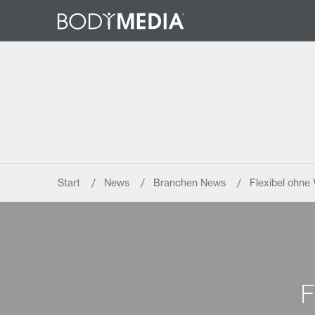
Start
News
Branchen News
Flexibel ohne 
F