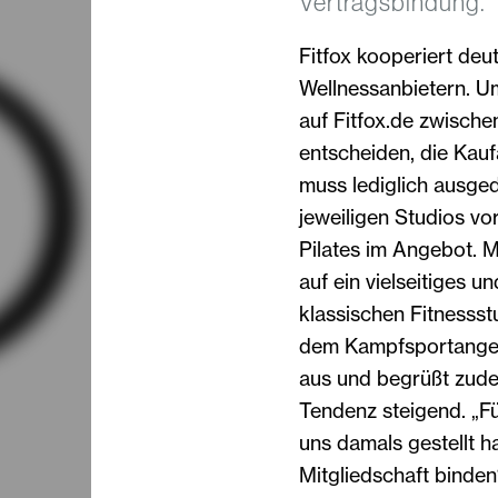
Vertragsbindung.
Fitfox kooperiert deu
Wellnessanbietern. U
auf Fitfox.de zwisch
entscheiden, die Kauf
muss lediglich ausg
jeweiligen Studios v
Pilates im Angebot. M
auf ein vielseitiges 
klassischen Fitnesss
dem Kampfsportangebo
aus und begrüßt zudem
Tendenz steigend. „Für
uns damals gestellt 
Mitgliedschaft binden?