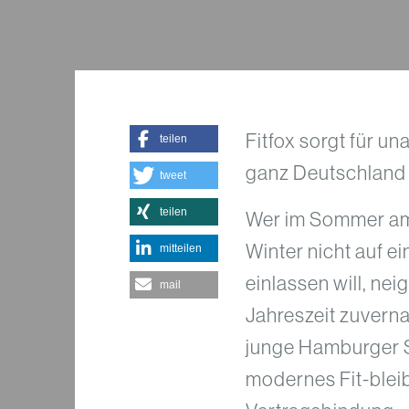
Fitfox sorgt für u
teilen
ganz Deutschland
tweet
teilen
Wer im Sommer am l
Winter nicht auf e
mitteilen
einlassen will, ne
mail
Jahreszeit zuvern
junge Hamburger St
modernes Fit-bleib