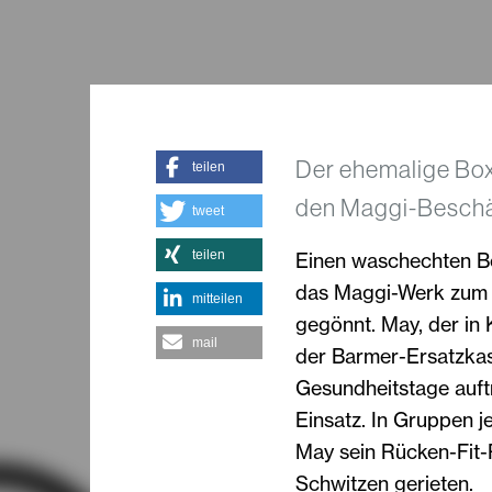
Der ehemalige Box
teilen
den Maggi-Beschä
tweet
teilen
Einen waschechten Bo
das Maggi-Werk zum 
mitteilen
gegönnt. May, der in 
mail
der Barmer-Ersatzkass
Gesundheitstage auftr
Einsatz. In Gruppen j
May sein Rücken-Fit-P
Schwitzen gerieten.