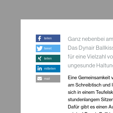
Ganz nebenbei am 
teilen
Das Dynair Ballki
tweet
für eine Vielzahl
teilen
ungesunde Haltun
mitteilen
Eine Gemeinsamkeit v
mail
am Schreibtisch und 
sich in einem Teufel
stundenlangem Sitzen
Dafür gibt es einen A