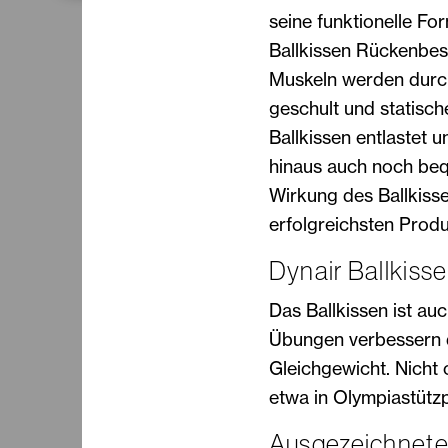
seine funktionelle F
Ballkissen Rückenbe
Muskeln werden durch
geschult und statisc
Ballkissen entlastet u
hinaus auch noch beq
Wirkung des Ballkiss
erfolgreichsten Pro
Dynair Ballkisse
Das Ballkissen ist au
Übungen verbessern d
Gleichgewicht. Nicht 
etwa in Olympiastütz
Ausgezeichnete