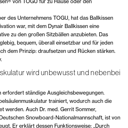
kissen® von TOGU für zu Hause oder den
ber des Unternehmens TOGU, hat das Ballkissen
vation war, mit dem Dynair Ballkissen eine
tive zu den großen Sitzbällen anzubieten. Das
nglebig, bequem, überall einsetzbar und für jeden
ach dem Prinzip: draufsetzen und Rücken stärken.
.
skulatur wird unbewusst und nebenbei
en erfordert ständige Ausgleichsbewegungen.
elsäulenmuskulatur trainiert, wodurch auch die
et werden. Auch Dr. med. Gerrit Sommer,
Deutschen Snowboard-Nationalmannschaft, ist von
ugt. Er erklärt dessen Funktionsweise: „Durch