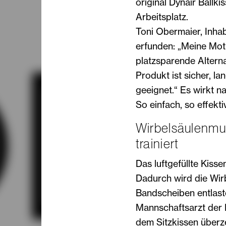
original Dynair Ball
Arbeitsplatz.
Toni Obermaier, Inha
erfunden: „Meine Moti
platzsparende Alterna
Produkt ist sicher, la
geeignet.“ Es wirkt n
So einfach, so effektiv
Wirbelsäulenmu
trainiert
Das luftgefüllte Kiss
Dadurch wird die Wirb
Bandscheiben entlast
Mannschaftsarzt der 
dem Sitzkissen überze