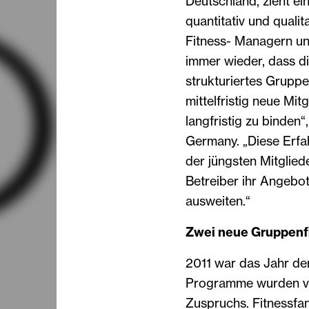
Deutschland, zieht ein
quantitativ und quali
Fitness- Managern un
immer wieder, dass die
strukturiertes Gruppe
mittelfristig neue M
langfristig zu binden
Germany. „Diese Erfa
der jüngsten Mitgli
Betreiber ihr Angebo
ausweiten.“
Zwei neue Gruppen
2011 war das Jahr de
Programme wurden vor
Zuspruchs. Fitnessfa