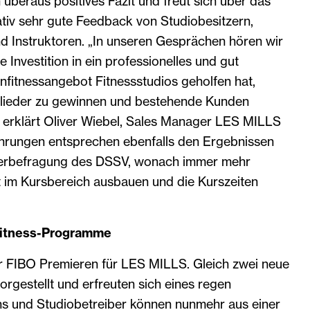
 überaus positives Fazit und freut sich über das
tativ sehr gute Feedback von Studiobesitzern,
d Instruktoren. „In unseren Gesprächen hören wir
 Investition in ein professionelles und gut
nfitnessangebot Fitnessstudios geholfen hat,
itglieder zu gewinnen und bestehende Kunden
“, erklärt Oliver Wiebel, Sales Manager LES MILLS
hrungen entsprechen ebenfalls den Ergebnissen
ederbefragung des DSSV, wonach immer mehr
t im Kursbereich ausbauen und die Kurszeiten
fitness-Programme
r FIBO Premieren für LES MILLS. Gleich zwei neue
gestellt und erfreuten sich eines regen
ns und Studiobetreiber können nunmehr aus einer