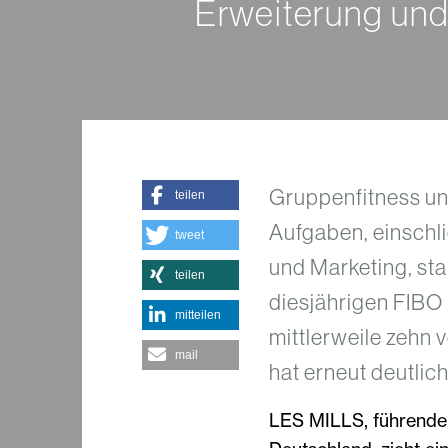
Erweiterung un
Gruppenfitness u
teilen
Aufgaben, einschl
tweet
und Marketing, st
teilen
diesjährigen FIBO 
mitteilen
mittlerweile zeh
mail
hat erneut deutlic
LES MILLS, führende