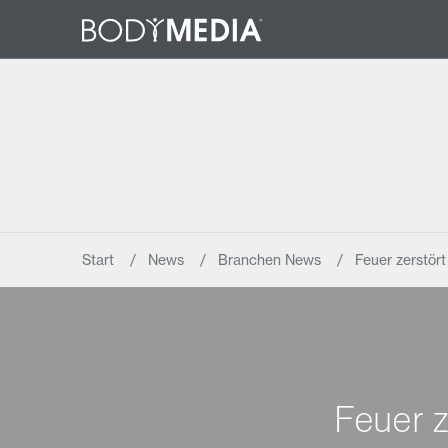
Start
News
Branchen News
Feuer zerstört
Feuer z