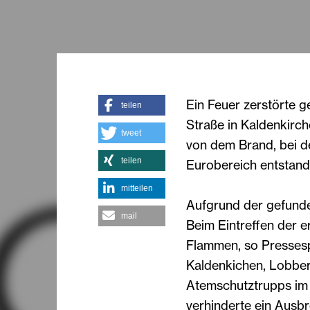
Ein Feuer zerstörte g
teilen
Straße in Kaldenkirch
tweet
von dem Brand, bei d
teilen
Eurobereich entstand
mitteilen
Aufgrund der gefunde
mail
Beim Eintreffen der e
Flammen, so Presses
Kaldenkichen, Lobber
Atemschutztrupps im I
verhinderte ein Ausb