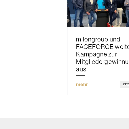
milongroup und
FACEFORCE weit
Kampagne zur
Mitgliedergewinn
aus
mehr
21.1