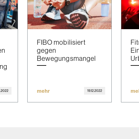
FIBO mobilisiert
Fi
en
gegen
Ei
Bewegungsmangel
Ur
ung
mehr
me
2.2022
19.12.2022