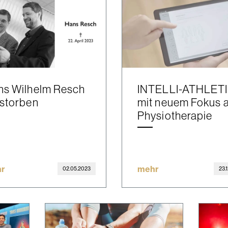
ns Wilhelm Resch
INTELLI-ATHLET
rstorben
mit neuem Fokus 
Physiotherapie
r
mehr
02.05.2023
23.