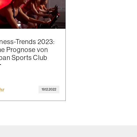
tness-Trends 2023:
ne Prognose von
ban Sports Club
hr
19.12.2022