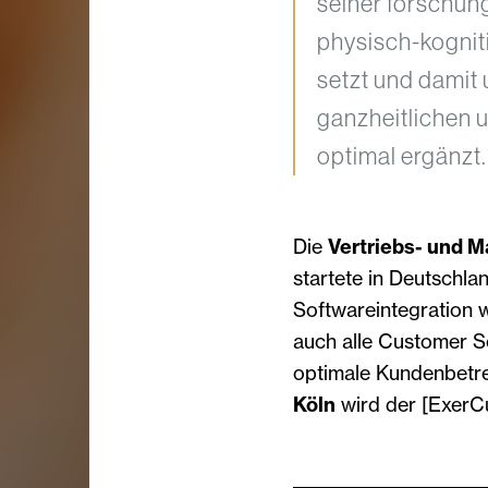
seiner forschun
physisch-kognit
setzt und damit 
ganzheitlichen u
optimal ergänzt.
Die
Vertriebs- und M
startete in Deutschl
Softwareintegration
auch alle Customer Se
optimale Kundenbetr
Köln
wird der [ExerC