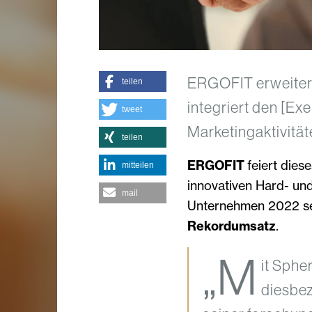
ERGOFIT erweitert
teilen
integriert den [Ex
tweet
Marketingaktivitä
teilen
ERGOFIT
feiert dies
mitteilen
innovativen Hard- un
mail
Unternehmen 2022 s
Rekordumsatz
.
„M
it Sphe
diesbez