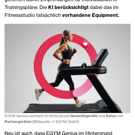
Trainingspläne. Die
KI berücksichtigt
dabei das im
Fitnessstudio tatsächlich
vorhandene Equipment.
EGYM Genius sammelt im Hintergrund
Gewichtsprofile
und
Daten
von
Partnergeräten
(Bildquelle: © EGYM GmbH)
Neu ist auch, dass EGYM Genius im Hintergrund