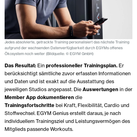
Jedes absolvierte, getrackte Training personalisiert das nächste Training
aufgrund der wachsenden Datenverfügbarkeit durch EGYMs offenes
Ökosystem noch weiter (Bildquelle: © EGYM GmbH)
Das Resultat:
Ein
professioneller Trainingsplan.
Er
berücksichtigt sämtliche zuvor erfassten Informationen
und Daten und ist exakt auf die Ausstattung des
jeweiligen Studios angepasst. Die
Auswertungen
in der
Member App dokumentieren
die
Trainingsfortschritte
bei Kraft, Flexibilität, Cardio und
Stoffwechsel. EGYM Genius erstellt daraus, je nach
individuellem Trainingsziel und Leistungsvermögen des
Mitglieds passende Workouts.