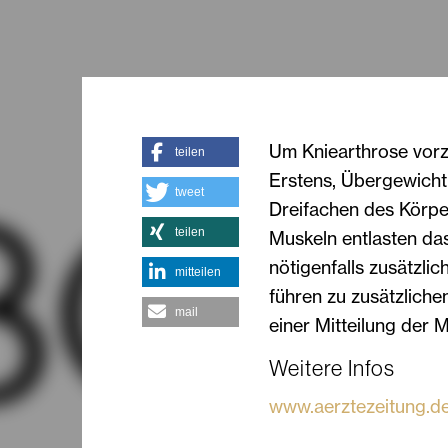
Um Kniearthrose vorzu
teilen
Erstens, Übergewicht 
tweet
Dreifachen des Körpe
teilen
Muskeln entlasten das
nötigenfalls zusätzlic
mitteilen
führen zu zusätzlichen
mail
einer Mitteilung der 
Weitere Infos
www.aerztezeitung.d