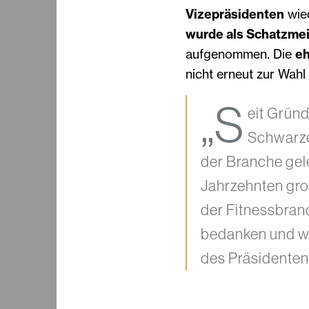
Vizepräsidenten
wied
wurde als Schatzmei
aufgenommen. Die
eh
nicht erneut zur Wahl 
„S
eit Gründ
Schwarze
der Branche gel
Jahrzehnten gro
der Fitnessbranc
bedanken und we
des Präsidenten