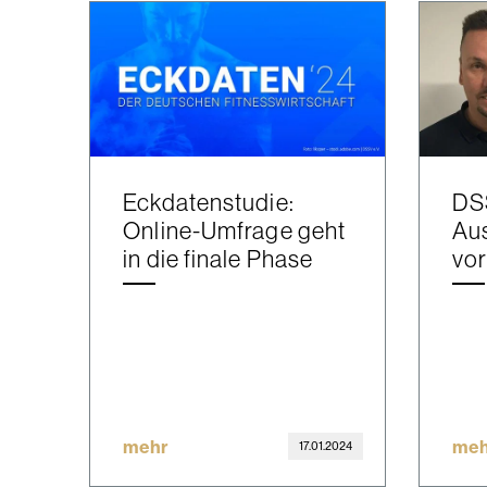
Eckdatenstudie:
DSS
Online-Umfrage geht
Au
in die finale Phase
vor
mehr
meh
17.01.2024