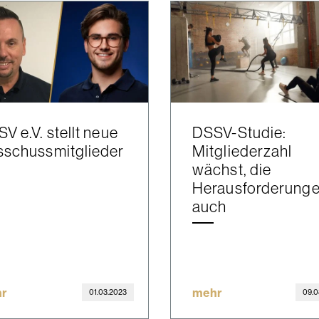
V e.V. stellt neue
DSSV-Studie:
sschussmitglieder
Mitgliederzahl
wächst, die
Herausforderung
auch
r
mehr
01.03.2023
09.0