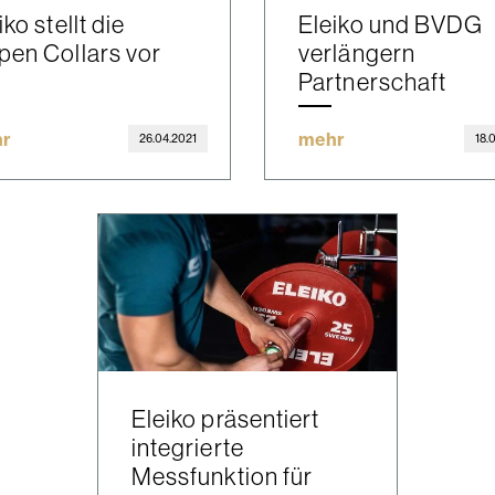
iko stellt die
Eleiko und BVDG
en Collars vor
verlängern
Partnerschaft
r
mehr
26.04.2021
18.
Eleiko präsentiert
integrierte
Messfunktion für