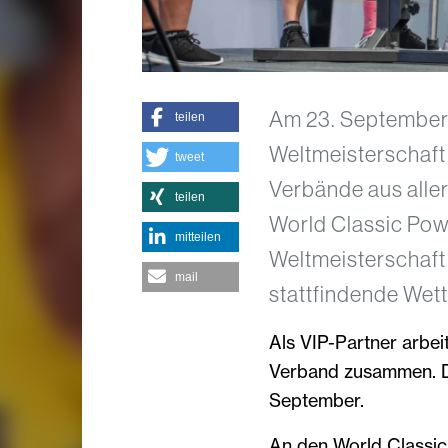
Am 23. September f
teilen
Weltmeisterschaft 
tweet
Verbände aus aller
teilen
World Classic Pow
mitteilen
Weltmeisterschaft i
mail
stattfindende Wett
Als VIP-Partner arbei
Verband zusammen. D
September.
An den World Classic