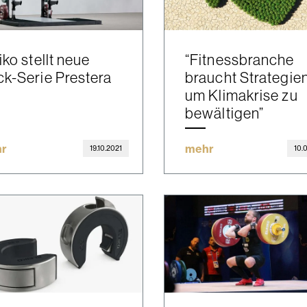
iko stellt neue
“Fitnessbranche
k-Serie Prestera
braucht Strategien
um Klimakrise zu
bewältigen”
r
mehr
19.10.2021
10.