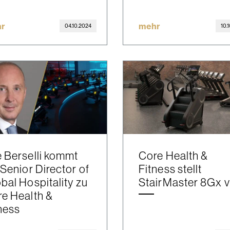
r
mehr
04.10.2024
10.
 Berselli kommt
Core Health &
 Senior Director of
Fitness stellt
bal Hospitality zu
StairMaster 8Gx v
e Health &
ness