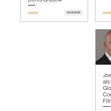
mehr
meh
08.08.2025
Joe
als
Glo
Cor
Fit