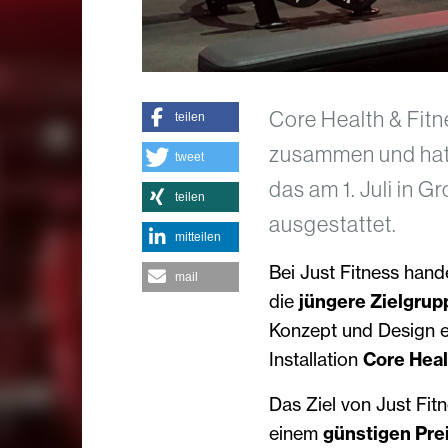
Core Health & Fitn
teilen
zusammen und hat 
tweet
das am 1. Juli in G
teilen
ausgestattet.
mitteilen
Bei Just Fitness hand
mail
die
jüngere Zielgrup
Konzept und Design en
Installation
Core Heal
Das Ziel von Just Fitn
einem
günstigen Pre