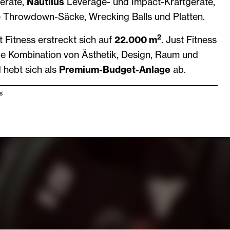
eräte,
Nautilus
Leverage- und Impact-Kraftgeräte,
 Throwdown-Säcke, Wrecking Balls und Platten.
2
 Fitness erstreckt sich auf
22.000 m
. Just Fitness
die Kombination von Ästhetik, Design, Raum und
d hebt sich als
Premium-Budget-Anlage
ab.
ss