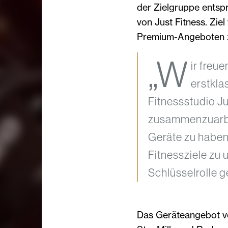
der Zielgruppe entspr
von Just Fitness. Zie
Premium-Angeboten z
„W
ir freu
erstkla
Fitnessstudio Ju
zusammenzuarbeit
Geräte zu haben,
Fitnessziele zu 
Schlüsselrolle ge
Das Geräteangebot vo