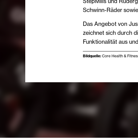
StepMills und Ruderg
Schwinn-Räder sowie
Das Angebot von Just
zeichnet sich durch 
Funktionalität aus un
Bildquelle:
Core Health & Fitne