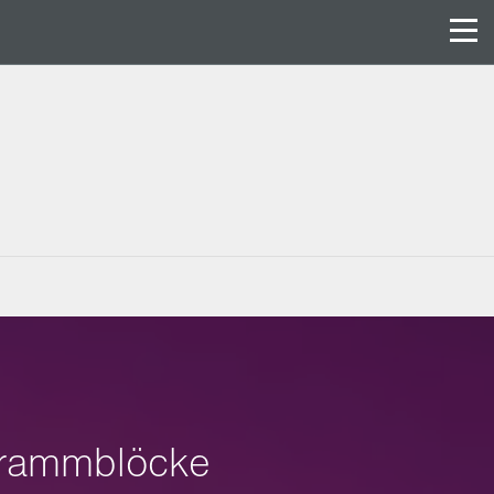
ogrammblöcke