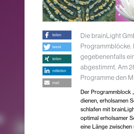
Die brainLight Gmb
teilen
Programmblöcke. D
tweet
gegebenenfalls ei
teilen
abgestimmt. Am 28.
mitteilen
Programme den Mit
mail
Der Programmblock „N
dienen, erholsamen S
schlafen mit brainLigh
optimal erholsamer S
eine Länge zwischen 