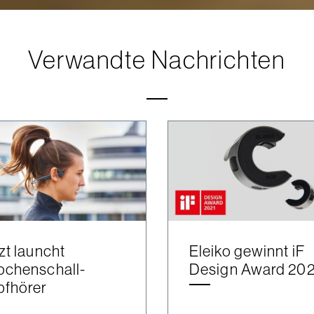
Verwandte Nachrichten
zt launcht
Eleiko gewinnt iF
ochenschall-
Design Award 202
pfhörer