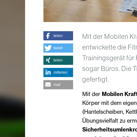
Mit der Mobilen 
teilen
entwickelte die F
tweet
Trainingsgerät für
teilen
sogar Büros. Die 
mitteilen
gefertigt.
mail
Mit der
Mobilen Kra
Körper mit dem eigen
(Hantelscheiben, Kettl
Übungsvielfalt zu er
Sicherheitsumlenkro