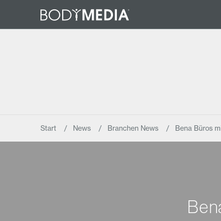
Start
News
Branchen News
Bena Büros mi
Bena