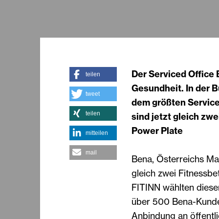
Der Serviced Office 
teilen
Gesundheit. In der 
tweet
dem größten Service
teilen
sind jetzt gleich zw
Power Plate
mitteilen
mail
Bena, Österreichs Mar
gleich zwei Fitnessbe
FITINN wählten diese
über 500 Bena-Kunde
Anbindung an öffentli