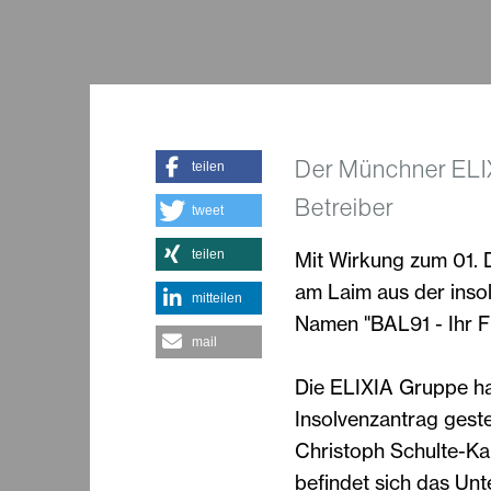
Der Münchner ELIX
teilen
Betreiber
tweet
teilen
Mit Wirkung zum 01. 
am Laim aus der inso
mitteilen
Namen "BAL91 - Ihr Fi
mail
Die ELIXIA Gruppe hat
Insolvenzantrag geste
Christoph Schulte-Ka
befindet sich das Un