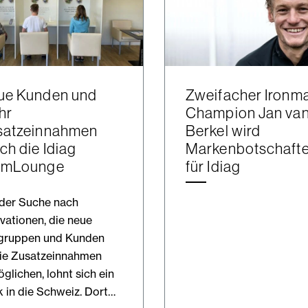
ue Kunden und
Zweifacher Ironm
hr
Champion Jan va
satzeinnahmen
Berkel wird
ch die Idiag
Markenbotschafte
emLounge
für Idiag
 der Suche nach
vationen, die neue
lgruppen und Kunden
ie Zusatzeinnahmen
glichen, lohnt sich ein
k in die Schweiz. Dort…