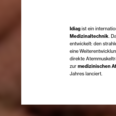
Idiag
ist ein internat
Medizinaltechnik
. D
entwickelt: den strah
eine Weiterentwicklu
direkte Atemmuskeltra
zur
medizinischen A
Jahres lanciert.