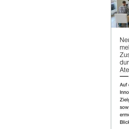
Ne
me
Zu
dur
At
Auf
Inno
Zie
sow
ermö
Blic