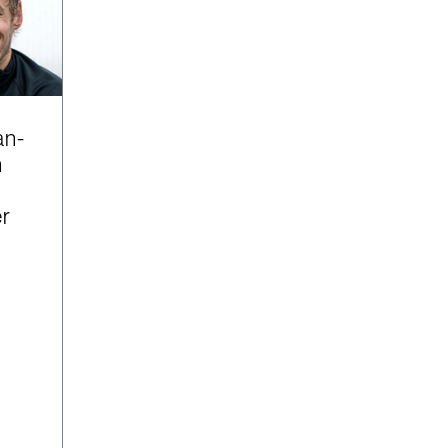
an-
n
r