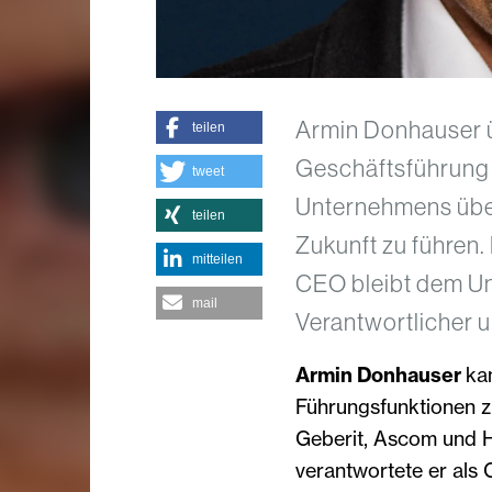
Armin Donhauser ü
teilen
Geschäftsführung v
tweet
Unternehmens übern
teilen
Zukunft zu führen.
mitteilen
CEO bleibt dem U
mail
Verantwortlicher u
Armin Donhauser
ka
Führungsfunktionen z
Geberit, Ascom und H
verantwortete er als