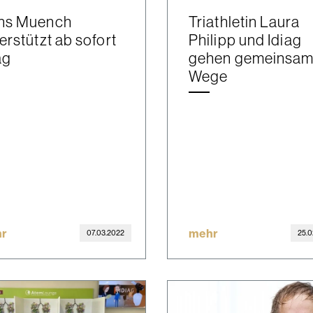
ns Muench
Triathletin Laura
erstützt ab sofort
Philipp und Idiag
ag
gehen gemeinsa
Wege
r
mehr
07.03.2022
25.0