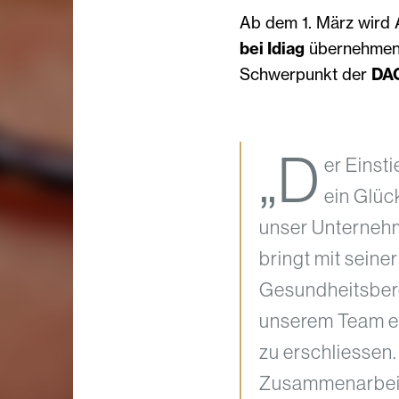
Ab dem 1. März wird
bei Idiag
übernehmen
Schwerpunkt der
DA
„D
er Einst
ein Glück
unser Unternehm
bringt mit seine
Gesundheitsberei
unserem Team er
zu erschliessen.
Zusammenarbeit