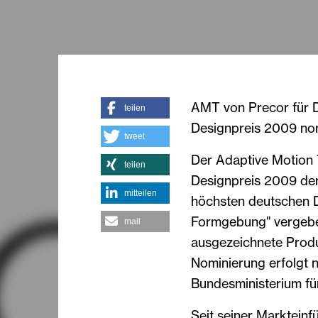
AMT von Precor für D
teilen
Designpreis 2009 nom
tweet
Der Adaptive Motion T
teilen
Designpreis 2009 der
mitteilen
höchsten deutschen D
Formgebung" vergeben.
mail
ausgezeichnete Produk
Nominierung erfolgt n
Bundesministerium fü
Seit seiner Marktein