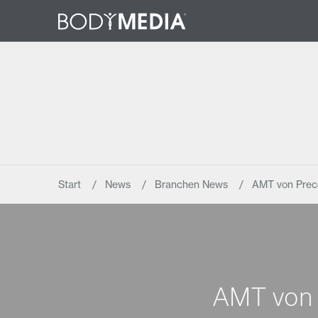
Start
News
Branchen News
AMT von Preco
AMT von 