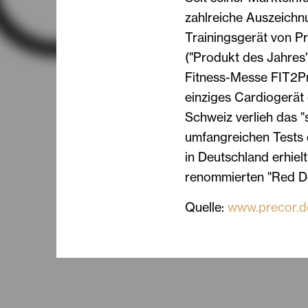
zahlreiche Auszeichnu
Trainingsgerät von P
("Produkt des Jahres"
Fitness-Messe FIT2Pr
einziges Cardiogerät 
Schweiz verlieh das
umfangreichen Tests 
in Deutschland erhie
renommierten "Red D
Quelle:
www.precor.d