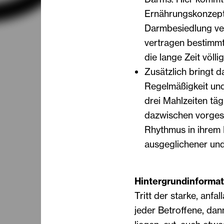
Ernährungskonzept
Darmbesiedlung ver
vertragen bestimm
die lange Zeit völli
Zusätzlich bringt 
Regelmäßigkeit un
drei Mahlzeiten tä
dazwischen vorges
Rhythmus in ihrem L
ausgeglichener und
Hintergrundinformat
Tritt der starke, anfa
jeder Betroffene, dan