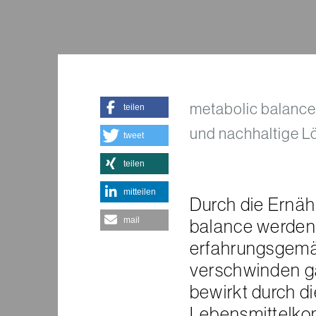
metabolic balance 
teilen
und nachhaltige 
tweet
teilen
mitteilen
Durch die Ernä
mail
balance werden 
erfahrungsgemä
verschwinden g
bewirkt durch di
Lebensmittelko