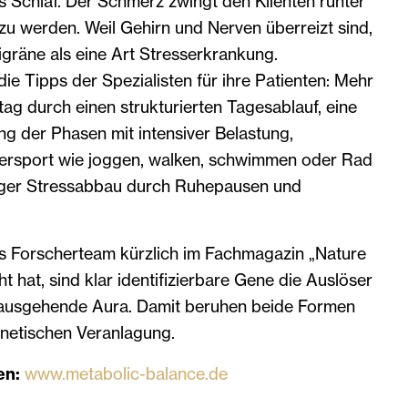
as Schlaf. Der Schmerz zwingt den Klienten runter
zu werden. Weil Gehirn und Nerven überreizt sind,
gräne als eine Art Stresserkrankung.
ie Tipps der Spezialisten für ihre Patienten: Mehr
tag durch einen strukturierten Tagesablauf, eine
ng der Phasen mit intensiver Belastung,
ersport wie joggen, walken, schwimmen oder Rad
iger Stressabbau durch Ruhepausen und
les Forscherteam kürzlich im Fachmagazin „Nature
ht hat, sind klar identifizierbare Gene die Auslöser
rausgehende Aura. Damit beruhen beide Formen
enetischen Veranlagung.
en:
www.metabolic-balance.de