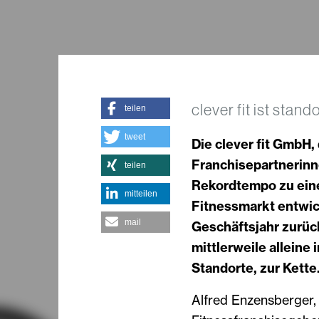
clever fit ist sta
teilen
tweet
Die clever fit GmbH,
Franchisepartnerinn
teilen
Rekordtempo zu ein
mitteilen
Fitnessmarkt entwick
mail
Geschäftsjahr zurüc
mittlerweile alleine 
Standorte, zur Kett
Alfred Enzensberger,