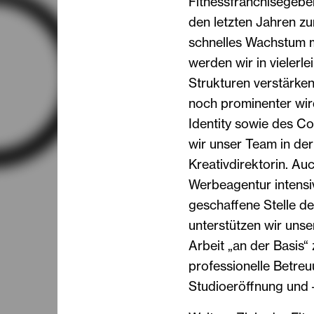
Fitnessfranchisegeber
den letzten Jahren zu
schnelles Wachstum m
werden wir in vielerl
Strukturen verstärke
noch prominenter wird
Identity sowie des C
wir unser Team in der
Kreativdirektorin. A
Werbeagentur intensiv
geschaffene Stelle d
unterstützen wir unse
Arbeit „an der Basis“
professionelle Betreu
Studioeröffnung und 