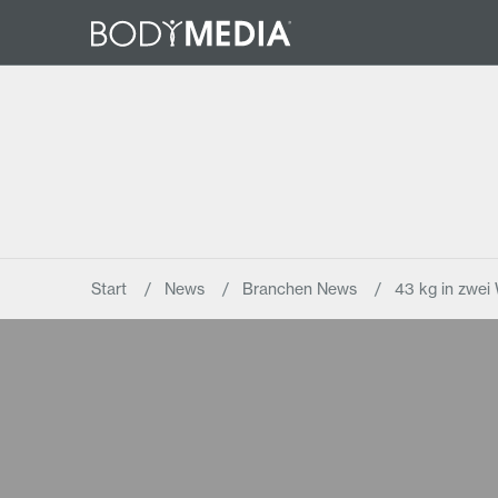
Start
News
Branchen News
43 kg in zwe