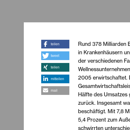
Rund 378 Milliarden E
teilen
in Krankenhäusern u
tweet
der verschiedenen Fa
teilen
Wellnessunternehmen l
2005 erwirtschaftet.
mitteilen
Gesamtwirtschaftsleis
mail
Hälfte des Umsatzes 
zurück. Insgesamt wa
beschäftigt. Mit 7,8 
5,4 Prozent zum Auße
schwirrten unterschi