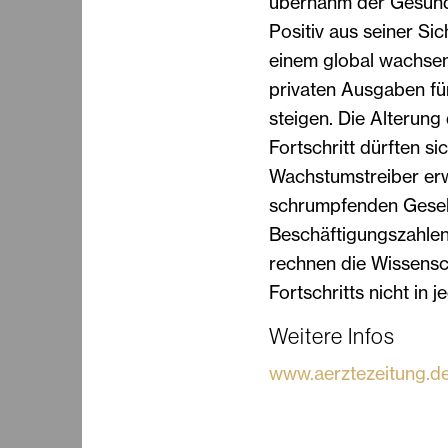
übernahm der Gesund
Positiv aus seiner Si
einem global wachsen
privaten Ausgaben fü
steigen. Die Alterung
Fortschritt dürften s
Wachstumstreiber erw
schrumpfenden Gesell
Beschäftigungszahlen
rechnen die Wissensch
Fortschritts nicht in j
Weitere Infos
www.aerztezeitung.d