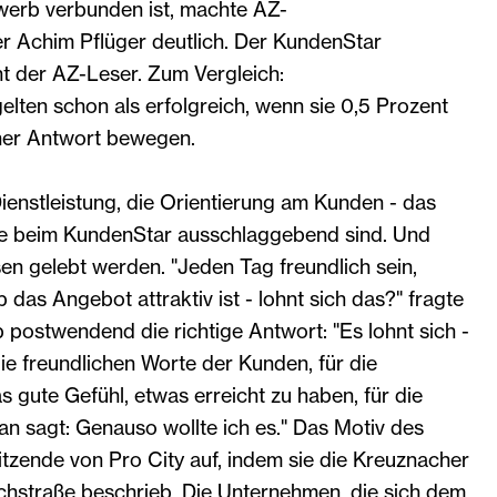
werb verbunden ist, machte AZ-
er Achim Pflüger deutlich. Der KundenStar
nt der AZ-Leser. Zum Vergleich:
lten schon als erfolgreich, wenn sie 0,5 Prozent
ner Antwort bewegen.
Dienstleistung, die Orientierung am Kunden - das
ie beim KundenStar ausschlaggebend sind. Und
n gelebt werden. "Jeden Tag freundlich sein,
 das Angebot attraktiv ist - lohnt sich das?" fragte
 postwendend die richtige Antwort: "Es lohnt sich -
ie freundlichen Worte der Kunden, für die
s gute Gefühl, etwas erreicht zu haben, für die
n sagt: Genauso wollte ich es." Das Motiv des
tzende von Pro City auf, indem sie die Kreuznacher
lchstraße beschrieb. Die Unternehmen, die sich dem