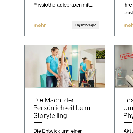
Physiotherapiepraxen mit…
ihre
bes
mehr
meh
Physiotherapie
Die Macht der
Lö
Persönlichkeit beim
Ums
Storytelling
Phy
Die Entwicklung einer
Aktu