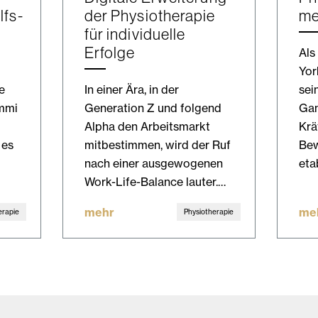
lfs­
der Physiotherapie
me
für individuelle
Erfolge
Als
Yor
e
In einer Ära, in der
sei
ummi
Generation Z und folgend
Gan
Alpha den Arbeitsmarkt
Krä
 es
mitbestimmen, wird der Ruf
Be
nach einer ausgewogenen
eta
Work-Life-Balance lauter.…
mehr
me
erapie
Physiotherapie