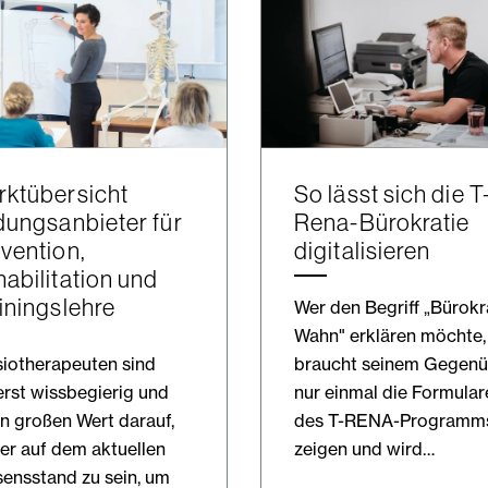
ktübersicht
So lässt sich die T
dungsanbieter für
Rena-Bürokratie
vention,
digitalisieren
abilitation und
iningslehre
Wer den Begriff „Bürokr
Wahn" erklären möchte,
iotherapeuten sind
braucht seinem Gegenü
rst wissbegierig und
nur einmal die Formular
n großen Wert darauf,
des T-RENA-Programm
r auf dem aktuellen
zeigen und wird…
ensstand zu sein, um