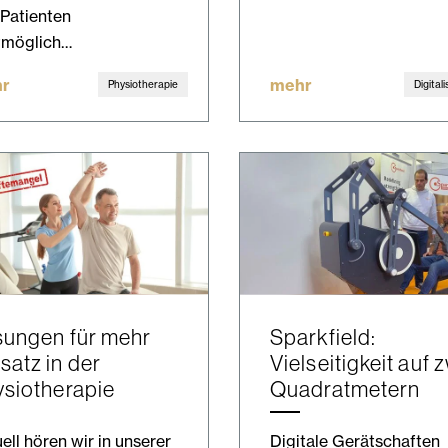
 Patienten
tmöglich…
r
mehr
Physiotherapie
Digital
sungen für mehr
Sparkfield:
atz in der
Vielseitigkeit auf 
siotherapie
Quadratmetern
ell hören wir in unserer
Digitale Gerätschaften