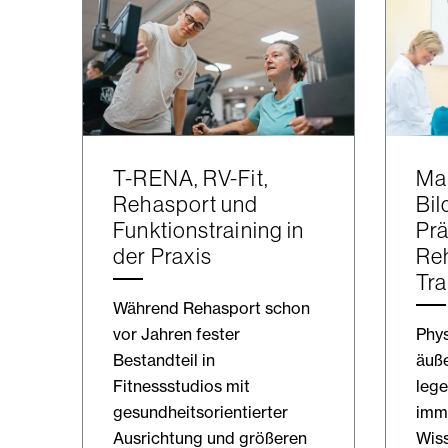
T-RENA, RV-Fit,
Mar
Rehasport und
Bil
Funktionstraining in
Prä
der Praxis
Reh
Tra
Während Rehasport schon
vor Jahren fester
Phys
Bestandteil in
äuße
Fitnessstudios mit
lege
gesundheitsorientierter
imme
Ausrichtung und größeren
Wiss