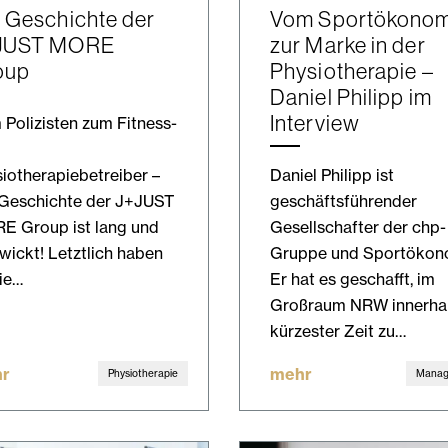
 Geschichte der
Vom Sportökono
JUST MORE
zur Marke in der
oup
Physiotherapie –
Daniel Philipp im
Interview
Polizisten zum Fitness-
iotherapiebetreiber –
Daniel Philipp ist
 Geschichte der J+JUST
geschäftsführender
E Group ist lang und
Gesellschafter der chp-
wickt! Letztlich haben
Gruppe und Sportökon
ie…
Er hat es geschafft, im
Großraum NRW innerha
kürzester Zeit zu…
r
mehr
Physiotherapie
Mana