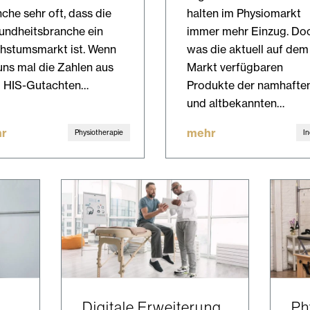
che sehr oft, dass die
halten im Physiomarkt
undheitsbranche ein
immer mehr Einzug. Do
hstumsmarkt ist. Wenn
was die aktuell auf dem
uns mal die Zahlen aus
Markt verfügbaren
 HIS-Gutachten…
Produkte der namhafte
und altbekannten…
r
mehr
Physiotherapie
In
Digitale Erweiterung
Ph