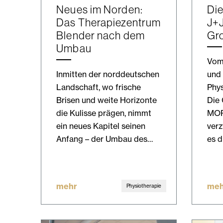
Neues im Norden:
Die
Das Therapiezentrum
J+
Blender nach dem
Gr
Umbau
Vom 
Inmitten der norddeutschen
und
Landschaft, wo frische
Phys
Brisen und weite Horizonte
Die
die Kulisse prägen, nimmt
MOR
ein neues Kapitel seinen
verz
Anfang – der Umbau des…
es d
mehr
meh
Physiotherapie