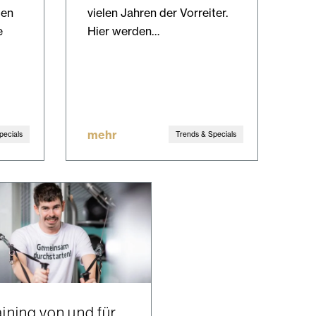
den
vielen Jahren der Vorreiter.
e
Hier werden…
mehr
pecials
Trends & Specials
aining von und für