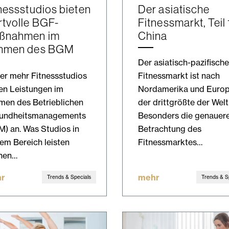
nessstudios bieten
Der asiatische
tvolle BGF-
Fitnessmarkt, Teil 
ßnahmen im
China
hmen des BGM
Der asiatisch-pazifische
r mehr Fitnessstudios
Fitnessmarkt ist nach
en Leistungen im
Nordamerika und Euro
men des Betrieblichen
der drittgrößte der Welt
undheitsmanagements
Besonders die genauer
) an. Was Studios in
Betrachtung des
em Bereich leisten
Fitnessmarktes…
nen…
r
mehr
Trends & Specials
Trends & S