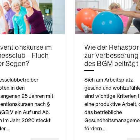
ventionskurse im
Wie der Rehaspor
nessclub – Fluch
zur Verbesserung
er Segen?
des BGM beiträgt
essclubbetreiber
Sich am Arbeitsplatz
bten in den
gesund und wohlzufühl
gangenen 25 Jahren mit
sind wichtige Kriterien f
entionskursen nach §
eine produktive Arbeit, 
GB V ein Auf und Ab.
das betriebliche
 im Jahr 2020 steckt
Gesundheitsmanageme
der…
fördern…