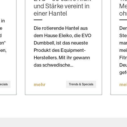
und Stärke vereint in
Me
einer Hantel
oh
 in
ge
Die rotierende Hantel aus
Der
d
dem Hause Eleiko, die EVO
Ste
en“
Dumbbell, ist das neueste
man
en,
Produkt des Equipment-
mei
Herstellers. Mit ihr gewann
Fit
das schwedische…
Deu
gef
mehr
me
ecials
Trends & Specials