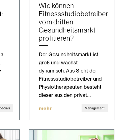
Wie können
1:
Fitnessstudiobetreiber
vom dritten
Gesundheitsmarkt
profitieren?
pa
Der Gesundheitsmarkt ist
.
groß und wächst
e
dynamisch. Aus Sicht der
Fitnessstudiobetreiber und
Physiotherapeuten besteht
dieser aus den privat…
mehr
pecials
Management