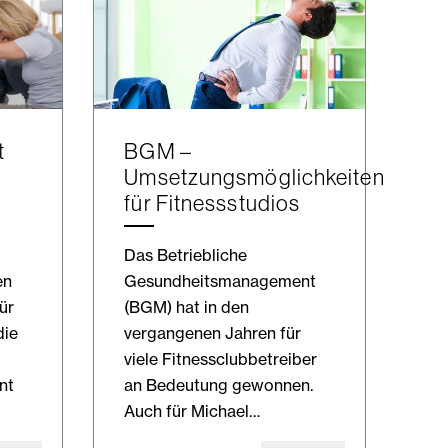
t
BGM –
Umsetzungsmöglichkeiten
für Fitnessstudios
Das Betriebliche
en
Gesundheitsmanagement
ür
(BGM) hat in den
die
vergangenen Jahren für
viele Fitnessclubbetreiber
nt
an Bedeutung gewonnen.
Auch für Michael…