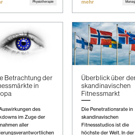
r
mehr
Physiotherapie
Mana
e Betrachtung der
Überblick über de
nessmärkte in
skandinavischen
ropa
Fitnessmarkt
 Auswirkungen des
Die Penetrationsrate in
kdowns im Zuge der
skandinavischen
nahmen aller
Fitnessstudios ist die
ierungsverantwortlichen
höchste der Welt. In der