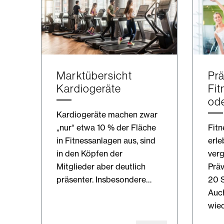
Marktübersicht
Prä
Kardiogeräte
Fit
od
Kardiogeräte machen zwar
„nur“ etwa 10 % der Fläche
Fitn
in Fitnessanlagen aus, sind
erle
in den Köpfen der
ver
Mitglieder aber deutlich
Präv
präsenter. Insbesondere…
20 S
Auch
wie