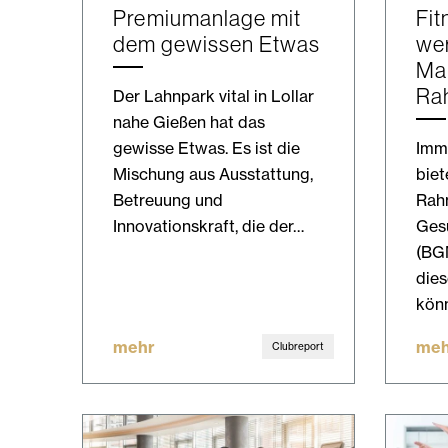
Premiumanlage mit
Fit
dem gewissen Etwas
wer
Ma
Ra
Der Lahnpark vital in Lollar
nahe Gießen hat das
gewisse Etwas. Es ist die
Imme
Mischung aus Ausstattung,
biet
Betreuung und
Rah
Innovationskraft, die der…
Ges
(BGM
dies
kön
mehr
meh
Clubreport