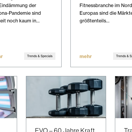
 Eindämmung der
Fitnessbranche im Nor
ona-Pandemie sind
Europas sind die Märkt
eit noch kaum in…
größtenteils…
r
mehr
Trends & Specials
Trends & S
EVO – 60 Jahre Kraft
Tr