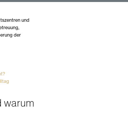
itszentren und
etreuung,
derung der
nt?
lltag
d warum