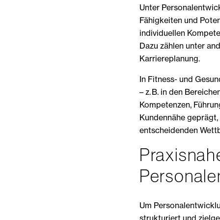
Unter Personalentwick
Fähigkeiten und Potenz
individuellen Kompete
Dazu zählen unter an
Karriereplanung.
In Fitness- und Gesun
– z. B. in den Bereich
Kompetenzen, Führung
Kundennähe geprägt, w
entscheidenden Wettbe
Praxisnah
Personalen
Um Personalentwicklung
strukturiert und zielge