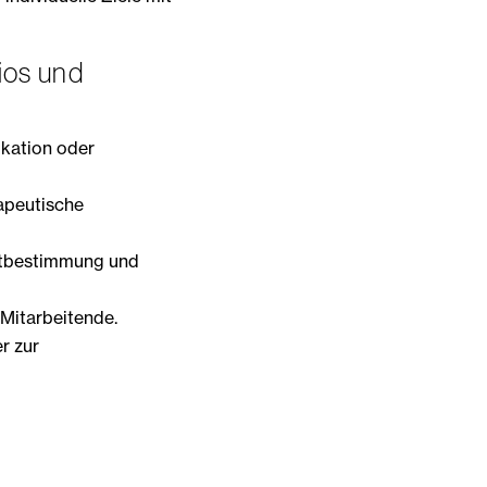
ios und
kation oder
rapeutische
rtbestimmung und
 Mitarbeitende.
r zur