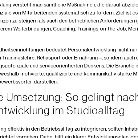
lung versteht man sämtliche Maßnahmen, die darauf abzielen,
iale von Mitarbeitenden systematisch zu fördern. Ziel ist es
nzen zu steigern als auch den betrieblichen Anforderungen 
derem Weiterbildungen, Coaching, Trainings-on-the-Job, Men
dheitseinrichtungen bedeutet Personalentwicklung nicht nur
en Trainingslehre, Rehasport oder Ernährung –, sondern auch 
spotenziale und serviceorientierten Denkens. Die Branche i
eshalb motivierte, qualifizierte und kommunikativ starke M
werbsvorteil darstellen.
e Umsetzung: So gelingt nac
twicklung im Studioalltag
 effektiv in den Betriebsalltag zu integrieren, sollten Inha
richtet vorgehen. Dabei hilft ein klarer Entwicklungsplan, der