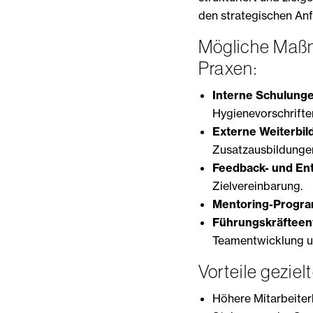
den strategischen An
Mögliche Maßn
Praxen:
Interne Schulunge
Hygienevorschrifte
Externe Weiterbil
Zusatzausbildunge
Feedback- und En
Zielvereinbarung.
Mentoring-Progr
Führungskräfteen
Teamentwicklung u
Vorteile gezie
Höhere Mitarbeiter