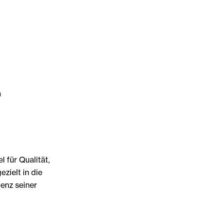
n
l für Qualität,
zielt in die
tenz seiner