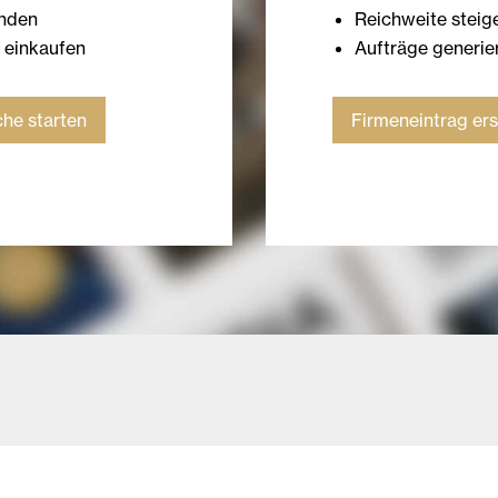
enden
Reichweite steig
h einkaufen
Aufträge generie
he starten
Firmeneintrag ers