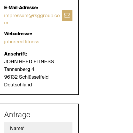
E-Mail-Adresse:
impressum@rsggroup.co
m
Webadresse:
johnreed.fitness
Anschrift:
JOHN REED FITNESS
Tannenberg 4
96132 Schlüsselfeld
Deutschland
Anfrage
Name*