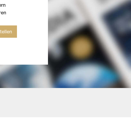
ern
ren
tellen